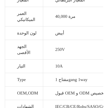
المعيار البريطاني
المعيار
العمر
40,000 مرة
الميكانيكي
أبيض
لون الوحدة
الجهد
250V
الأقصى
10A
التيار
مفتاح 1gang 1way
Type
 OEM و ODM و التخصيص
OEM,ODM
IEC/CB/CE/Rohs/SASO/GCC
الشهادات