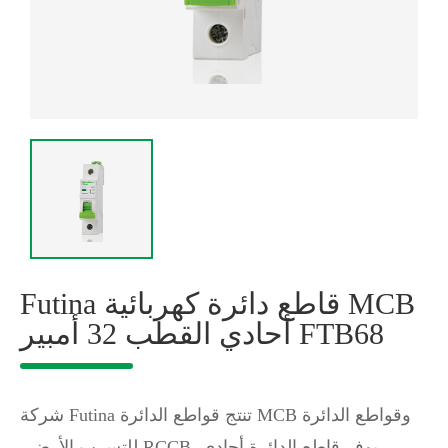
Futina قاطع دائرة كهربائية MCB
أحادي القطب 32 أمبير FTB68
شركة Futina تنتج قواطع الدائرة MCB وقواطع الدائرة
للتسرب الأرضي RCCB. يوفر قاطع الدائرة أحادي