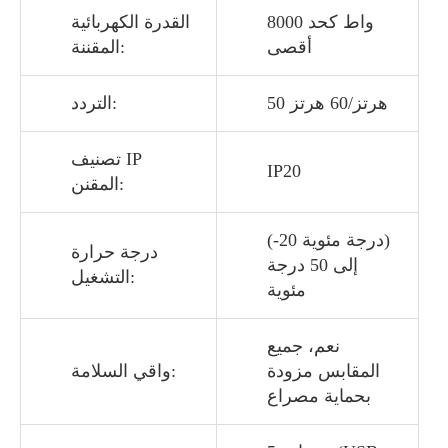
8000 واط كحد
القدرة الكهربائية
أقصى
المقننة:
50 هرتز/60 هرتز
التردد:
تصنيف IP
IP20
المقنن:
(-20 درجة مئوية)
درجة حرارة
إلى 50 درجة
التشغيل:
مئوية
نعم، جميع
المقابس مزودة
واقي السلامة:
بحماية مصراع