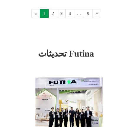
«
1
2
3
4
...
9
»
تحديثات Futina