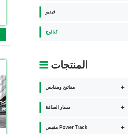
فيديو
كتالوج
المنتجات
مفاتيح ومقابس
مسار الطاقة
مقبس Power Track