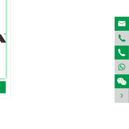



