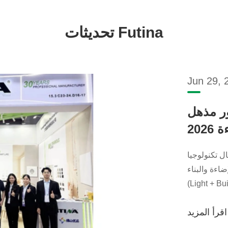
تحديثات Futina
Jun 29, 
Futin تترك بصمتها في معرض
202
في مجال تكنولوجيا
اءة والبناء
(Light + Buil
+